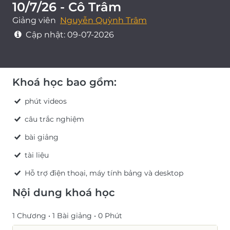
10/7/26 - Cô Trâm
Giảng viên
Nguyễn Quỳnh Trâm
Cập nhật:
09-07-2026
Khoá học bao gồm:
phút videos
câu trắc nghiệm
bài giảng
tài liệu
Hỗ trợ điện thoại, máy tính bảng và desktop
Nội dung khoá học
1 Chương •
1 Bài giảng •
0 Phút