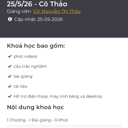
25/5/26 - Cô Thảo
Giảng viên
GV. Nguyễn Thị Thảo
Cập nhật:
25-05-2026
Khoá học bao gồm:
phút videos
câu trắc nghiệm
bài giảng
tài liệu
Hỗ trợ điện thoại, máy tính bảng và desktop
Nội dung khoá học
1 Chương •
1 Bài giảng •
0 Phút